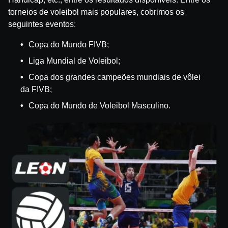
torneios de voleibol mais populares, cobrimos os
seguintes eventos:
Copa do Mundo FIVB;
Liga Mundial de Voleibol;
Copa dos grandes campeões mundiais de vôlei
da FIVB;
Copa do Mundo de Voleibol Masculino.