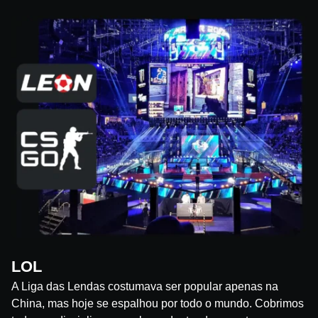
LOL
A Liga das Lendas costumava ser popular apenas na
China, mas hoje se espalhou por todo o mundo. Cobrimos