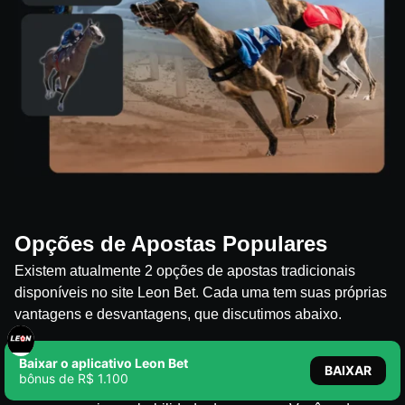
Opções de Apostas Populares
Existem atualmente 2 opções de apostas tradicionais
disponíveis no site Leon Bet. Cada uma tem suas próprias
vantagens e desvantagens, que discutimos abaixo.
Apostas ao Vivo
Baixar o aplicativo Leon Bet
BAIXAR
bônus de R$ 1.100
As apostas ao vivo permitem que o jogador faça apostas