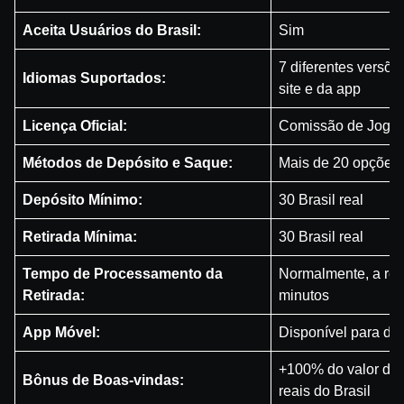
Bônus Esportivo
Aceita Usuários do Brasil:
Sim
7 diferentes versões
Idiomas Suportados:
site e da app
Licença Oficial:
Comissão de Jogos
Futebol
Basquetebol
Métodos de Depósito e Saque:
Mais de 20 opções
Voleibol
Depósito Mínimo:
30 Brasil real
Tênis
Retirada Mínima:
30 Brasil real
Handebol
Tempo de Processamento da
Normalmente, a ret
Retirada:
minutos
Dota 2
App Móvel:
Disponível para dis
CS:GO
+100% do valor do 
LOL
Bônus de Boas-vindas:
reais do Brasil