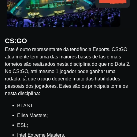
CS:GO
Este é outro representante da tendência Esports. CS:GO
atualmente tem uma das maiores bases de fãs e mais
torneios são realizados nesta disciplina do que no Dota 2.
No CS:GO, até mesmo 1 jogador pode ganhar uma
rodada, já que o jogo depende muito das habilidades
pessoais dos jogadores. Estes são os principais torneios
nesta disciplina:
BLAST;
Elisa Masters;
ESL;
Intel Extreme Masters.