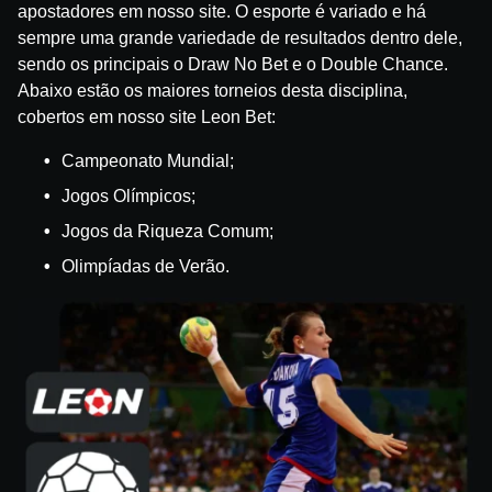
apostadores em nosso site. O esporte é variado e há
sempre uma grande variedade de resultados dentro dele,
sendo os principais o Draw No Bet e o Double Chance.
Abaixo estão os maiores torneios desta disciplina,
cobertos em nosso site Leon Bet:
Campeonato Mundial;
Jogos Olímpicos;
Jogos da Riqueza Comum;
Olimpíadas de Verão.