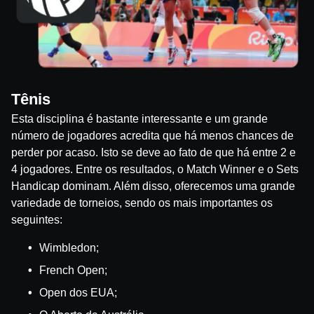
Tênis
Esta disciplina é bastante interessante e um grande
número de jogadores acredita que há menos chances de
perder por acaso. Isto se deve ao fato de que há entre 2 e
4 jogadores. Entre os resultados, o Match Winner e o Sets
Handicap dominam. Além disso, oferecemos uma grande
variedade de torneios, sendo os mais importantes os
seguintes:
Wimbledon;
French Open;
Open dos EUA;