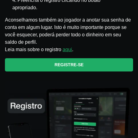
Preencha o registro clicando no botão
Blackjack
apropriado.
Roleta ou Roleta Européia
Aconselhamos também ao jogador a anotar sua senha de
conta em algum lugar. Isto é muito importante porque se
você esquecer, poderá perder todo o dinheiro em seu
saldo de perfil.
Leia mais sobre o registro
aqui
.
Bônus e Promoções
App
REGISTRE-SE
Saques Instantâneos
Atendimento ao Cliente