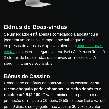
Bônus de Boas-vindas
Se um jogador está apenas começando a apostar ou a
jogar em um cassino, é importante saber que muitas
empresas de apostas e apostas oferecem
bônus de boas-
vindas
aos recém-chegados. Leon Bet não é exceção e há
2 ofertas de boas-vindas disponíveis em nosso site. A
seguir, falaremos sobre elas.
Bônus do Cassino
Como parte do bônus de boas-vindas do cassino,
cada
recém-chegado pode dobrar seu primeiro depósito e
receber até R$1.100
. O valor mínimo para participar da
promoção é limitado a 50 reais. O bônus Leon Bet é válido
por 30 dias, e se o jogador não apostar 30 vezes o valor