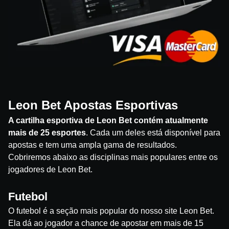
Leon Bet Apostas Esportivas
A cartilha esportiva de Leon Bet contém atualmente
mais de 25 esportes
. Cada um deles está disponível para
apostas e tem uma ampla gama de resultados.
Cobriremos abaixo as disciplinas mais populares entre os
jogadores de Leon Bet.
Futebol
O futebol é a seção mais popular do nosso site Leon Bet.
Ela dá ao jogador a chance de apostar em mais de 15