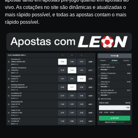
vivo. As cotações no site são dinâmicas e atualizadas o
mais rápido possível, e todas as apostas contam o mais
rápido possível.