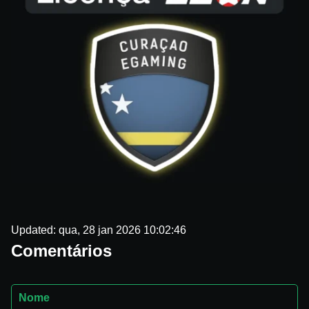
Updated:
qua, 28 jan 2026 10:02:46
Comentários