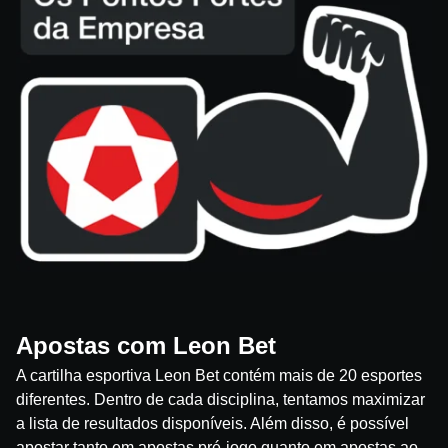
Apostas com Leon Bet
A cartilha esportiva Leon Bet contém mais de 20 esportes
diferentes. Dentro de cada disciplina, tentamos maximizar
a lista de resultados disponíveis. Além disso, é possível
apostar tanto em apostas pré-jogo quanto em apostas ao