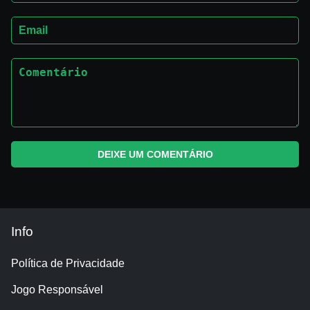
DEIXE UM COMENTÁRIO
Info
Política de Privacidade
Jogo Responsável