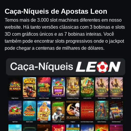
Caça-Níqueis de Apostas Leon
Temos mais de 3.000 slot machines diferentes em nosso
website. Há tanto versões clássicas com 3 bobinas e slots
3D com gráficos únicos e as 7 bobinas inteiras. Você
também pode encontrar slots progressivos onde o jackpot
pode chegar a centenas de milhares de dólares.