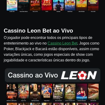
Cassino Leon Bet ao Vivo
O jogador pode encontrar todos os principais tipos de
entretenimento ao vivo no
Cassino Leon Bet
. Jogos como
Poker, Blackjack e Bacará estão disponíveis, assim como
variações únicas, como jogos especiais de show com
jogabilidade e características únicas dentro do jogo.