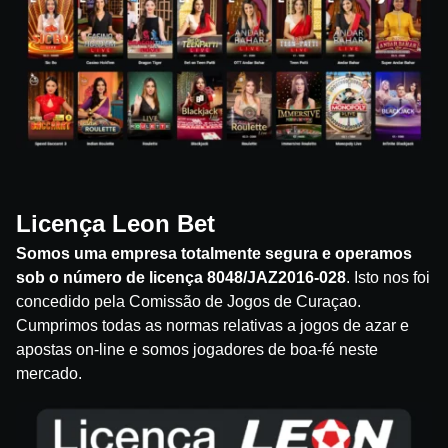
Licença Leon Bet
Somos uma empresa totalmente segura e operamos
sob o número de licença 8048/JAZ2016-028
. Isto nos foi
concedido pela Comissão de Jogos de Curaçao.
Cumprimos todas as normas relativas a jogos de azar e
apostas on-line e somos jogadores de boa-fé neste
mercado.