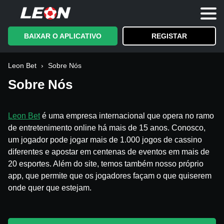
Aviator
BAIXAR O APLICATIVO
REGISTAR
ESports
Cassino
Leon Bet
›
Sobre Nós
Sobre Nós
Depósito
Retirada
Leon Bet
é uma empresa internacional que opera no ramo
de entretenimento online há mais de 15 anos. Conosco,
Apoio
um jogador pode jogar mais de 1.000 jogos de cassino
diferentes e apostar em centenas de eventos em mais de
Sobre Nós
20 esportes. Além do site, temos também nosso próprio
app, que permite que os jogadores façam o que quiserem
onde quer que estejam.