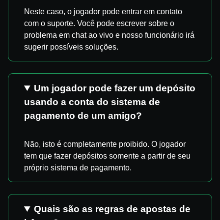
Neste caso, o jogador pode entrar em contato
com o suporte. Você pode escrever sobre o
problema em chat ao vivo e nosso funcionário irá
sugerir possíveis soluções.
Um jogador pode fazer um depósito
usando a conta do sistema de
pagamento de um amigo?
Não, isto é completamente proibido. O jogador
tem que fazer depósitos somente a partir de seu
próprio sistema de pagamento.
Quais são as regras de apostas de