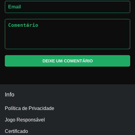
DEIXE UM COMENTÁRIO
Info
Política de Privacidade
Jogo Responsável
Certificado