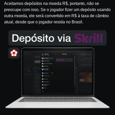
Aceitamos depósitos na moeda R$, portanto, não se
preocupe com isso. Se o jogador fizer um depósito usando
outra moeda, ele será convertido em R$ à taxa de câmbio
atual, desde que o jogador resida no Brasil.