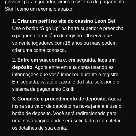
possível para o jogador, vimos o sistema de pagamento
Skrill como um exemplo abaixo:
Criar um perfil no site do cassino Leon Bet
.
Use o botão “Sign Up” na barra superior e preencha
o pequeno formulário de registro. Observe que
somente jogadores com 18 anos ou mais podem
criar uma conta conosco.
Entre em sua conta e, em seguida, faça um
depósito
. Agora entre em sua conta usando as
informações que você forneceu durante o registro.
Em seguida, vá até o caixa, e da lista, selecione o
sistema de pagamento Skrill;
Complete o procedimento de depósito
. Agora
insira seu valor de depósito na nova janela e use o
botão de depósito. Você será redirecionado para
uma nova página onde será solicitado a completar
os detalhes de sua conta.