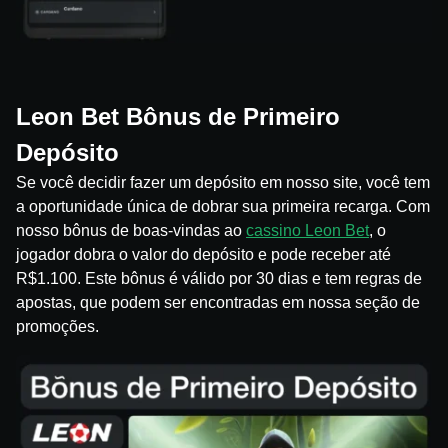
Leon Bet Bônus de Primeiro
Depósito
Se você decidir fazer um depósito em nosso site, você tem
a oportunidade única de dobrar sua primeira recarga. Com
nosso bônus de boas-vindas ao
cassino Leon Bet
, o
jogador dobra o valor do depósito e pode receber até
R$1.100. Este bônus é válido por 30 dias e tem regras de
apostas, que podem ser encontradas em nossa seção de
promoções.