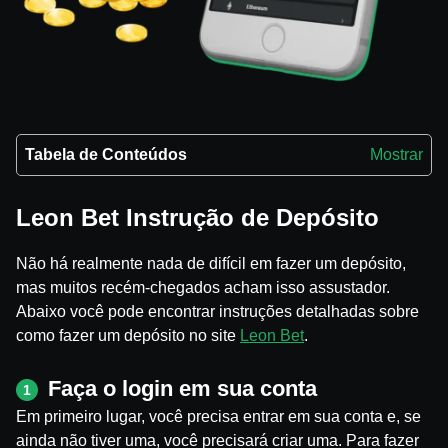
Tabela de Conteúdos
Mostrar
Leon Bet Instrução de Depósito
Não há realmente nada de difícil em fazer um depósito,
mas muitos recém-chegados acham isso assustador.
Abaixo você pode encontrar instruções detalhadas sobre
como fazer um depósito no site
Leon Bet
.
Faça o login em sua conta
1
Em primeiro lugar, você precisa entrar em sua conta e, se
ainda não tiver uma, você precisará criar uma. Para fazer