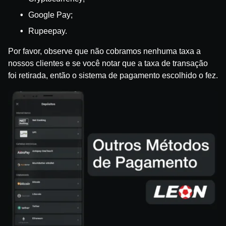
Google Pay;
Rupeepay.
Por favor, observe que não cobramos nenhuma taxa a
nossos clientes e se você notar que a taxa de transação
foi retirada, então o sistema de pagamento escolhido o fez.