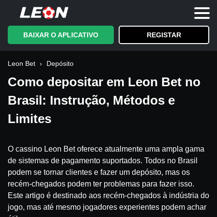
Aviator
BAIXAR O APLICATIVO
REGISTAR
ESports
Cassino
Leon Bet
›
Depósito
Como depositar em Leon Bet no
Depósito
Brasil: Instrução, Métodos e
Retirada
Limites
Apoio
O cassino Leon Bet oferece atualmente uma ampla gama
Sobre Nós
de sistemas de pagamento suportados. Todos no Brasil
podem se tornar clientes e fazer um depósito, mas os
recém-chegados podem ter problemas para fazer isso.
Este artigo é destinado aos recém-chegados à indústria do
jogo, mas até mesmo jogadores experientes podem achar