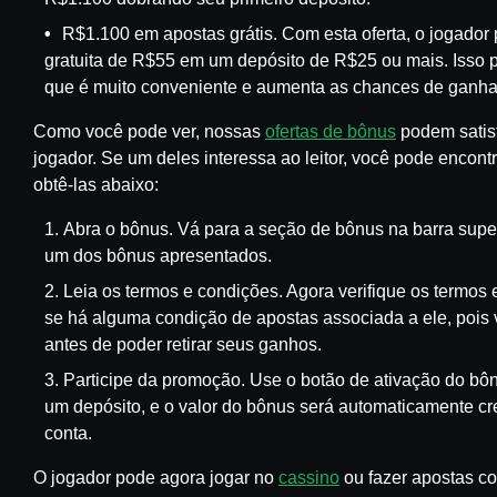
R$1.100 em apostas grátis. Com esta oferta, o jogado
gratuita de R$55 em um depósito de R$25 ou mais. Isso po
que é muito conveniente e aumenta as chances de ganha
Como você pode ver, nossas
ofertas de bônus
podem satisf
jogador. Se um deles interessa ao leitor, você pode encont
obtê-las abaixo:
Abra o bônus. Vá para a seção de bônus na barra supe
um dos bônus apresentados.
Leia os termos e condições. Agora verifique os termos
se há alguma condição de apostas associada a ele, pois 
antes de poder retirar seus ganhos.
Participe da promoção. Use o botão de ativação do bôn
um depósito, e o valor do bônus será automaticamente cr
conta.
O jogador pode agora jogar no
cassino
ou fazer apostas co