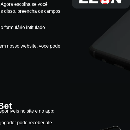
 Agora escolha se você
ois disso, preencha os campos
o formulário intitulado
 em nosso website, você pode
Bet
sponíveis no site e no app:
jogador pode receber até