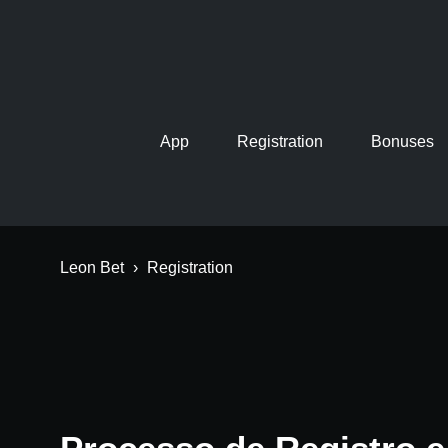
App
Registration
Bonuses
Leon Bet
›
Registration