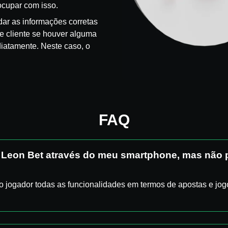
ocupar com isso.
ar as informações corretas
 de cliente se houver alguma
diatamente. Neste caso, o
FAQ
o Leon Bet através do meu smartphone, mas não
o jogador todas as funcionalidades em termos de apostas e jo