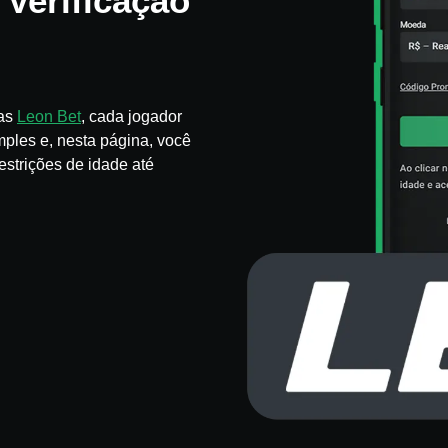
 Verificação
mas
Leon Bet
, cada jogador
imples e, nesta página, você
estrições de idade até