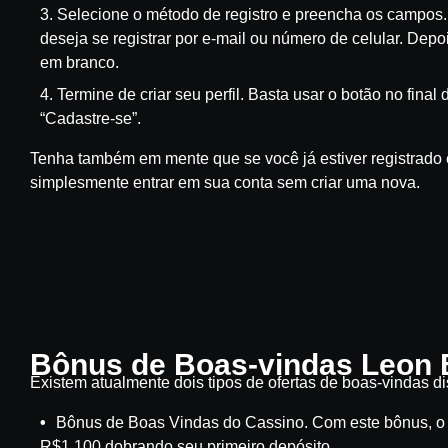
Selecione o método de registro e preencha os campos.
deseja se registrar por e-mail ou número de celular. Dep
em branco.
Termine de criar seu perfil. Basta usar o botão no final d
“Cadastre-se”.
Tenha também em mente que se você já estiver registrado
simplesmente entrar em sua conta sem criar uma nova.
Bônus de Boas-vindas Leon 
Existem atualmente dois tipos de ofertas de boas-vindas di
Bônus de Boas Vindas do Cassino. Com este bônus, o 
R$1.100 dobrando seu primeiro depósito.