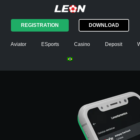
REGISTRATION
DOWNLOAD
Aviator
ESports
Casino
Deposit
W