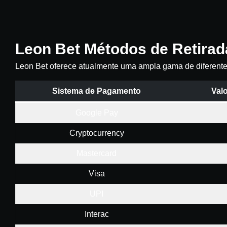
Leon Bet Métodos de Retirad
Leon Bet oferece atualmente uma ampla gama de diferente
Sistema de Pagamento
Valo
Google Pay
Cryptocurrency
Mastercard
Visa
UPI
Interac