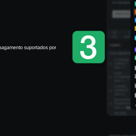
 pagamento suportados por