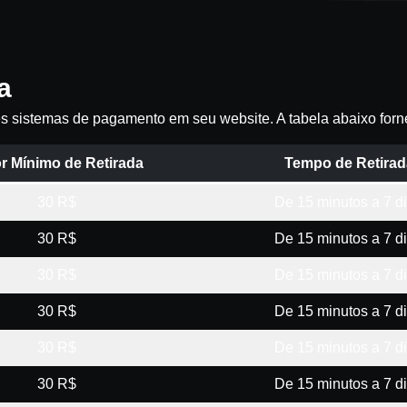
a
s sistemas de pagamento em seu website. A tabela abaixo forn
r Mínimo de Retirada
Tempo de Retirad
30 R$
De 15 minutos a 7 d
30 R$
De 15 minutos a 7 d
30 R$
De 15 minutos a 7 d
30 R$
De 15 minutos a 7 d
30 R$
De 15 minutos a 7 d
30 R$
De 15 minutos a 7 d