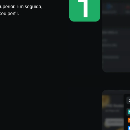
superior. Em seguida,
u perfil.