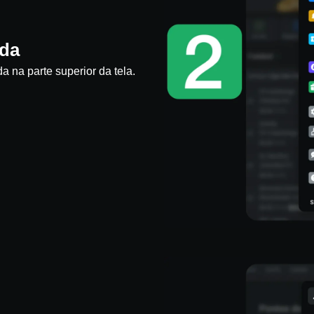
ada
da na parte superior da tela.